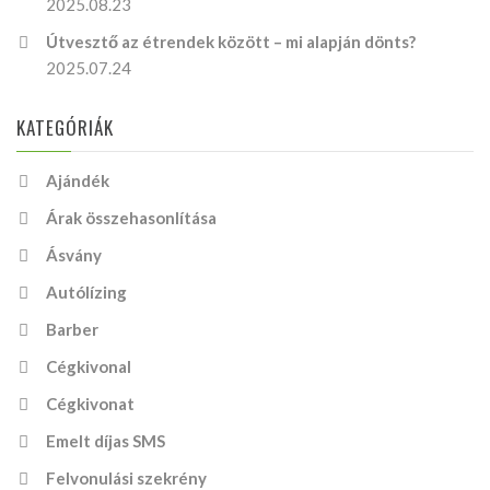
2025.08.23
Útvesztő az étrendek között – mi alapján dönts?
2025.07.24
KATEGÓRIÁK
Ajándék
Árak összehasonlítása
Ásvány
Autólízing
Barber
Cégkivonal
Cégkivonat
Emelt díjas SMS
Felvonulási szekrény