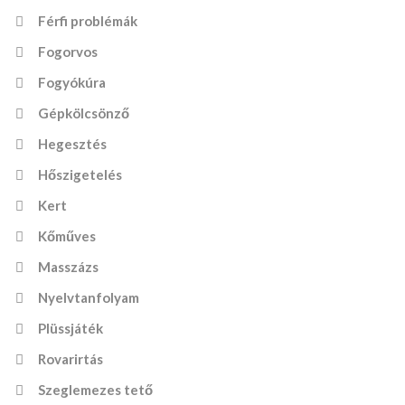
Férfi problémák
Fogorvos
Fogyókúra
Gépkölcsönző
Hegesztés
Hőszigetelés
Kert
Kőműves
Masszázs
Nyelvtanfolyam
Plüssjáték
Rovarirtás
Szeglemezes tető