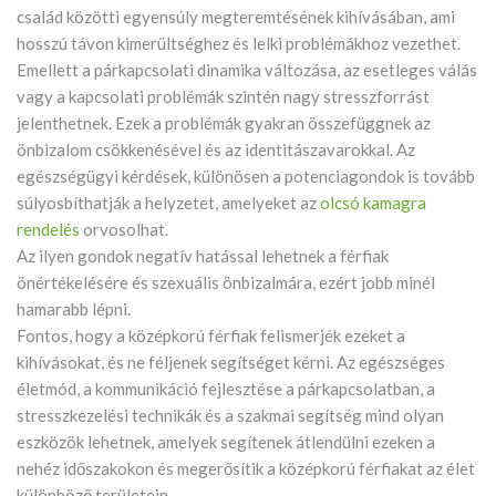
család közötti egyensúly megteremtésének kihívásában, ami
hosszú távon kimerültséghez és lelki problémákhoz vezethet.
Emellett a párkapcsolati dinamika változása, az esetleges válás
vagy a kapcsolati problémák szintén nagy stresszforrást
jelenthetnek. Ezek a problémák gyakran összefüggnek az
önbizalom csökkenésével és az identitászavarokkal. Az
egészségügyi kérdések, különösen a potenciagondok is tovább
súlyosbíthatják a helyzetet, amelyeket az
olcsó kamagra
rendelés
orvosolhat.
Az ilyen gondok negatív hatással lehetnek a férfiak
önértékelésére és szexuális önbizalmára, ezért jobb minél
hamarabb lépni.
Fontos, hogy a középkorú férfiak felismerjék ezeket a
kihívásokat, és ne féljenek segítséget kérni. Az egészséges
életmód, a kommunikáció fejlesztése a párkapcsolatban, a
stresszkezelési technikák és a szakmai segítség mind olyan
eszközök lehetnek, amelyek segítenek átlendülni ezeken a
nehéz időszakokon és megerősítik a középkorú férfiakat az élet
különböző területein.