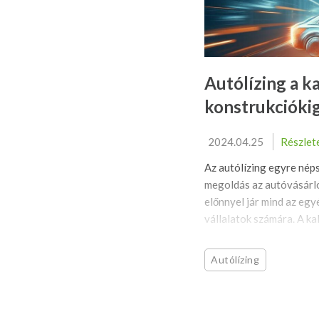
Autólízing a k
konstrukcióki
2024.04.25
Részlet
Az autólízing egyre nép
megoldás az autóvásárl
előnnyel jár mind az egy
vállalatok számára. A kal
Autólízing