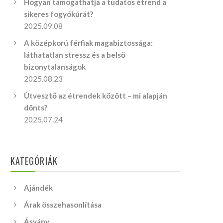
Hogyan támogathatja a tudatos étrend a
sikeres fogyókúrát?
2025.09.08
A középkorú férfiak magabiztossága:
láthatatlan stressz és a belső
bizonytalanságok
2025.08.23
Útvesztő az étrendek között – mi alapján
dönts?
2025.07.24
KATEGÓRIÁK
Ajándék
Árak összehasonlítása
Ásvány