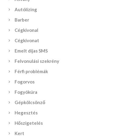
Autólízing
Barber
Cégkivonal
Cégkivonat
Emelt díjas SMS
Felvonulási szekrény
Férfi problémák
Fogorvos
Fogyókúra
Gépkölcsönző
Hegesztés
Hőszigetelés
Kert