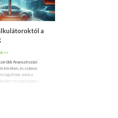
alkulátoroktól a
g
ek >>
szerűbb finanszírozási
ók körében, és számos
éni ügyfelek, mind a
kulátorok segítségév ...