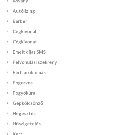
Ásvány
Autólízing
Barber
Cégkivonal
Cégkivonat
Emelt díjas SMS
Felvonulási szekrény
Férfi problémák
Fogorvos
Fogyókúra
Gépkölcsönző
Hegesztés
Hőszigetelés
Kert