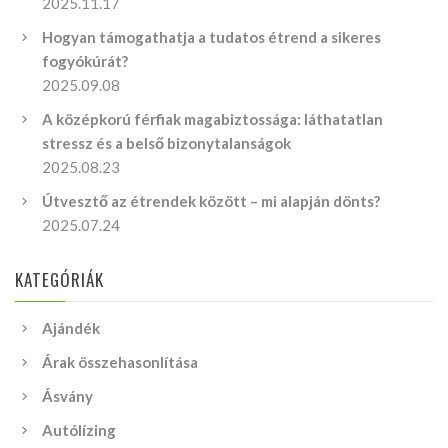
2025.11.17
Hogyan támogathatja a tudatos étrend a sikeres
fogyókúrát?
2025.09.08
A középkorú férfiak magabiztossága: láthatatlan
stressz és a belső bizonytalanságok
2025.08.23
Útvesztő az étrendek között – mi alapján dönts?
2025.07.24
KATEGÓRIÁK
Ajándék
Árak összehasonlítása
Ásvány
Autólízing