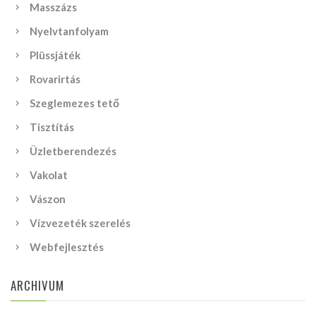
Masszázs
Nyelvtanfolyam
Plüssjáték
Rovarirtás
Szeglemezes tető
Tisztítás
Üzletberendezés
Vakolat
Vászon
Vízvezeték szerelés
Webfejlesztés
ARCHIVUM