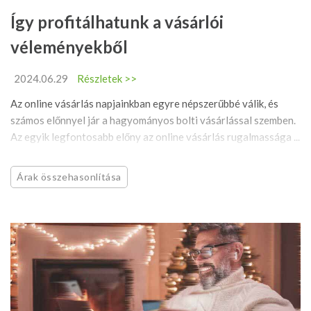
Így profitálhatunk a vásárlói
véleményekből
2024.06.29
Részletek >>
Az online vásárlás napjainkban egyre népszerűbbé válik, és
számos előnnyel jár a hagyományos bolti vásárlással szemben.
Az egyik legfontosabb előny az online vásárlás rugalmassága ...
Árak összehasonlítása