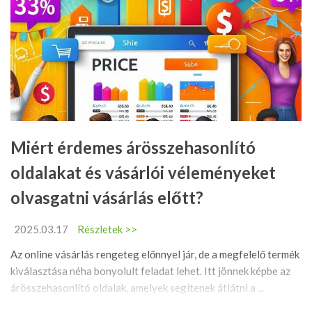
Miért érdemes árösszehasonlító
oldalakat és vásárlói véleményeket
olvasgatni vásárlás előtt?
2025.03.17
Részletek >>
Az online vásárlás rengeteg előnnyel jár, de a megfelelő termék
kiválasztása néha bonyolult feladat lehet. Itt jönnek képbe az
árösszehasonlító oldalak, amelyek segítenek átlátni a ...