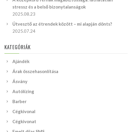
stressz és a belső bizonytalanságok
2025.08.23
Útvesztő az étrendek között – mi alapján dönts?
2025.07.24
KATEGÓRIÁK
Ajándék
Árak összehasonlítása
Ásvány
Autólízing
Barber
Cégkivonal
Cégkivonat
Emelt díjas SMS