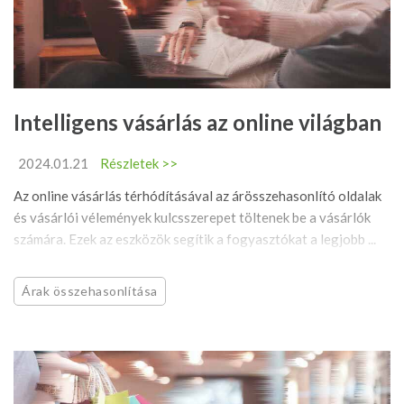
Intelligens vásárlás az online világban
2024.01.21
Részletek >>
Az online vásárlás térhódításával az árösszehasonlító oldalak
és vásárlói vélemények kulcsszerepet töltenek be a vásárlók
számára. Ezek az eszközök segítik a fogyasztókat a legjobb ...
Árak összehasonlítása