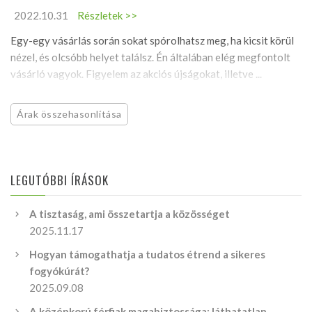
2022.10.31
Részletek >>
Egy-egy vásárlás során sokat spórolhatsz meg, ha kicsit körül
nézel, és olcsóbb helyet találsz. Én általában elég megfontolt
vásárló vagyok. Figyelem az akciós újságokat, illetve ...
Árak összehasonlítása
LEGUTÓBBI ÍRÁSOK
A tisztaság, ami összetartja a közösséget
2025.11.17
Hogyan támogathatja a tudatos étrend a sikeres
fogyókúrát?
2025.09.08
A középkorú férfiak magabiztossága: láthatatlan