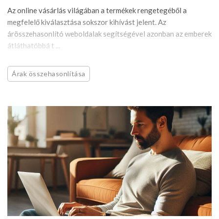
Az online vásárlás világában a termékek rengetegéből a
megfelelő kiválasztása sokszor kihívást jelent. Az
árösszehasonlító weboldalak segítségével azonban az emberek
átláthatóbbá t ...
Árak összehasonlítása